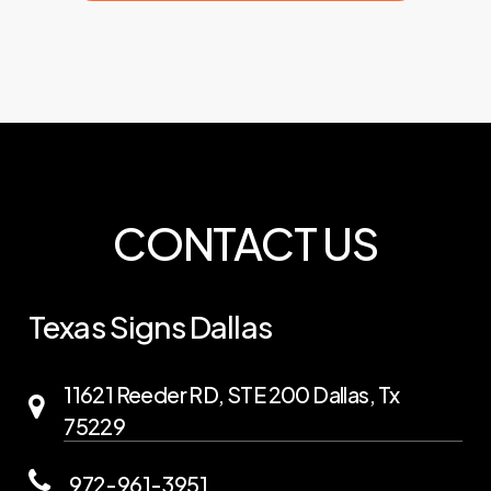
CONTACT US
Texas Signs Dallas
11621 Reeder RD, STE 200 Dallas, Tx
75229
972-961-3951