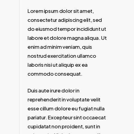
Lorem ipsum dolor sit amet,
consectetur adipiscing elit, sed
do eiusmod tempor incididunt ut
labore et dolore magna aliqua. Ut
enim ad minim veniam, quis
nostrud exercitation ullamco
laboris nisi ut aliquip ex ea
commodo consequat.
Duis aute irure dolor in
reprehenderit in voluptate velit
esse cillum dolore eu fugiat nulla
pariatur. Excepteur sint occaecat
cupidatat non proident, sunt in