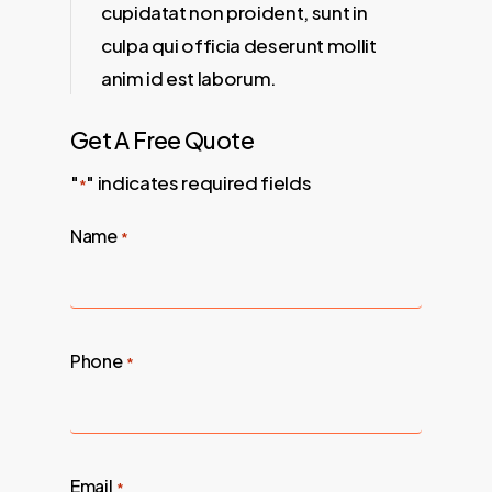
cupidatat non proident, sunt in
culpa qui officia deserunt mollit
anim id est laborum.
Get A Free Quote
"
" indicates required fields
*
Name
*
Phone
*
Email
*